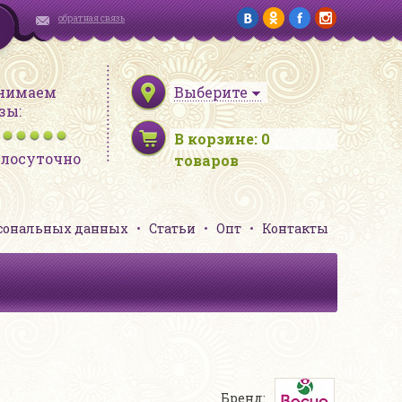
обратная связь
нимаем
Выберите
зы:
В корзине:
0
глосуточно
товаров
рсональных данных
Статьи
Опт
Контакты
Бренд: