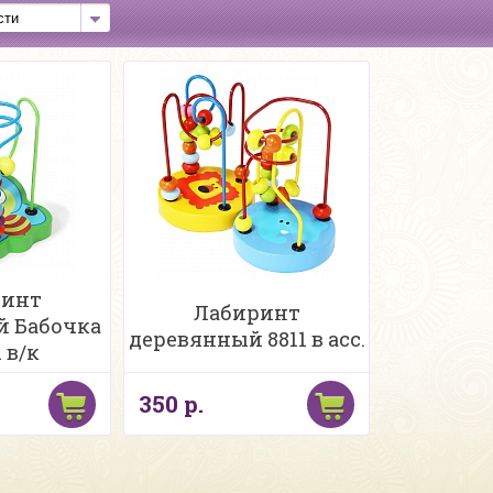
ринт
Лабиринт
й Бабочка
деревянный 8811 в асс.
1 в/к
350 р.