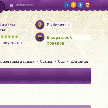
обратная связь
нимаем
Выберите
зы:
В корзине:
0
глосуточно
товаров
рсональных данных
Статьи
Опт
Контакты