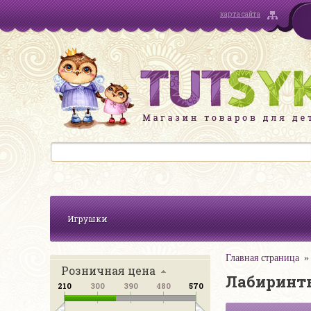
карта сайта
Игрушки
Главная страница
Розничная цена
Лабиринты
210
300
390
480
570