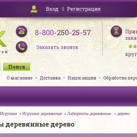
Вход
Регистрация
8-800
-250-25-57
При
зака
Заказать звонок
кру
О магазине
Доставка
Наши акции
Обработка пе
Игрушки
Игрушки деревянные
Лабиринты деревянные
дерево
 деревянные дерево