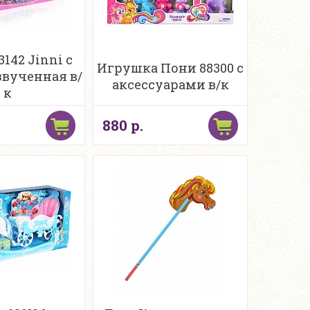
3142 Jinni с
Игрушка Пони 88300 с
звученная в/
аксессуарами в/к
к
880 р.