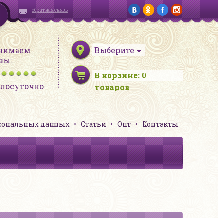
обратная связь
нимаем
Выберите
зы:
В корзине:
0
глосуточно
товаров
рсональных данных
Статьи
Опт
Контакты