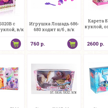
Карета 8
S020B с
Игрушка Лошадь 686-
куклой, о
уклой, в/к
680 ходит н/б , в/к
760 р.
2600 р.