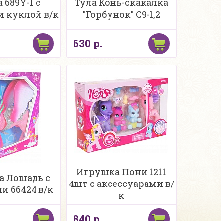
 689Y-1 с
Тула Конь-скакалка
и куклой в/к
"Горбунок" С9-1,2
630 р.
Игрушка Пони 1211
 Лошадь с
4шт с аксессуарами в/
и 66424 в/к
к
840 р.