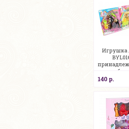
Игрушка
BYL016
принадле
на бли
140 р.