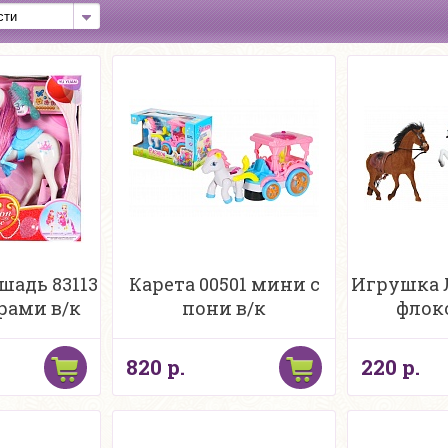
адь 83113
Карета 00501 мини с
Игрушка 
рами в/к
пони в/к
флок
820 р.
220 р.