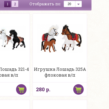
Отображать по:
1
2
Лошадь 321-4
Игрушка Лошадь 325A
овая в/п
флоковая в/п
280 р.