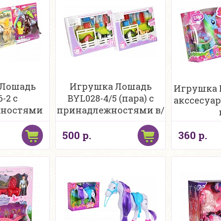
 Лошадь
Игрушка Лошадь
Игрушка 
-2 с
BYL028-4/5 (пара) с
акссесуар
жностями
принадлежностями в/
стере
к
500 р.
360 р.