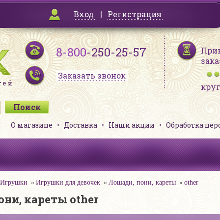
Вход
Регистрация
8-800
-250-25-57
При
зака
Заказать звонок
кру
О магазине
Доставка
Наши акции
Обработка пе
Игрушки
Игрушки для девочек
Лошади, пони, кареты
other
они, кареты other