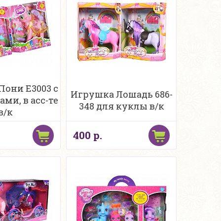
Пони E3003 с
Игрушка Лошадь 686-
ами, в асс-те
348 для куклы в/к
в/к
400 р.