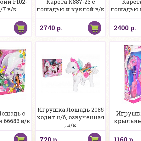
ни F102-
Карета K887-23 с
Карета
6/7 в/к
лошадью и куклой в/к
лошадью 
2740 р.
2400 р.
Игрушка Лошадь 2085
Лошадь с
Игрушка
ходит н/б, озвученная
 66683 в/к
крыльям
, в/к
720 р.
1160 р.