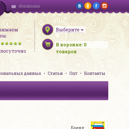
обратная связь
нимаем
Выберите
зы:
В корзине:
0
глосуточно
товаров
рсональных данных
Статьи
Опт
Контакты
Бренд: