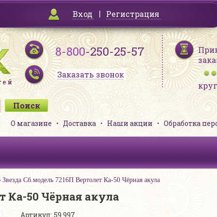
Вход
Регистрация
8-800
-250-25-57
При
зака
Заказать звонок
кру
О магазине
Доставка
Наши акции
Обработка пе
Звезда Сб.модель 7216П Вертолет Ка-50 Чёрная акула
т Ка-50 Чёрная акула
Артикул: 59 997