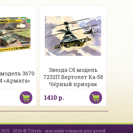
Звезда Сб.модель
.модель 3670
7232П Вертолет Ка-58
14 «Армата»
Чёрный призрак
1410 р.
2015 - 2026 © Tutsyk - магазин товаров для детей