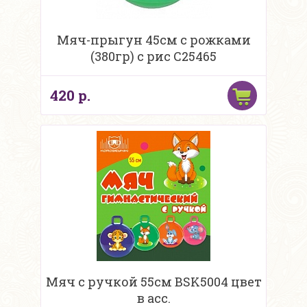
Мяч-прыгун 45см с рожками
(380гр) с рис C25465
420 р.
Мяч с ручкой 55см BSK5004 цвет
в асс.