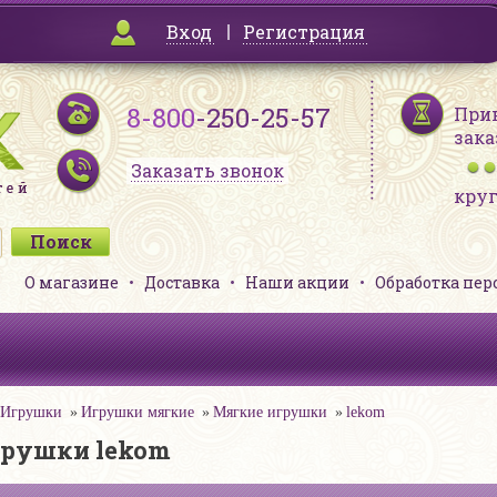
Вход
Регистрация
8-800
-250-25-57
При
зака
Заказать звонок
кру
О магазине
Доставка
Наши акции
Обработка пе
Игрушки
Игрушки мягкие
Мягкие игрушки
lekom
грушки lekom