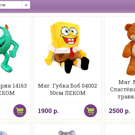
Мяг. 
рик 14163
Мяг. Губка Боб 04002
Сластёна
ЛЕКОМ
50см ЛЕКОМ
травк
1900 р.
2500 р.