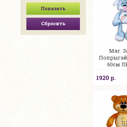
Сбросить
Мяг. З
Попрыгайк
60см 
1920 р.