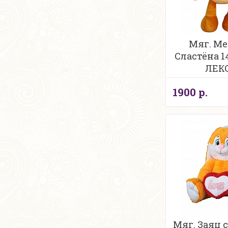
Мяг. Ме
Сластёна 1
ЛЕК
1900 р.
Мяг. Заяц 