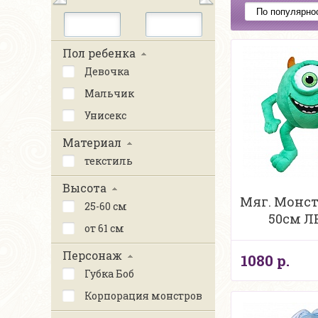
Пол ребенка
Девочка
Мальчик
Унисекс
Материал
текстиль
Высота
Мяг. Монст
25-60 см
50см 
от 61 см
Персонаж
1080 р.
Губка Боб
Корпорация монстров