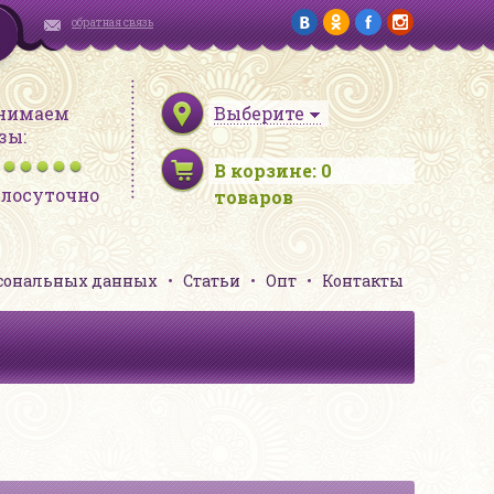
обратная связь
нимаем
Выберите
зы:
В корзине:
0
глосуточно
товаров
рсональных данных
Статьи
Опт
Контакты