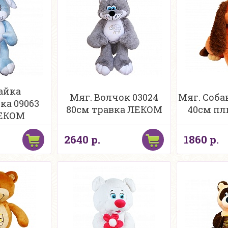
айка
Мяг. Волчок 03024
Мяг. Соба
а 09063
80см травка ЛЕКОМ
40см п
ЛЕКОМ
2640 р.
1860 р.