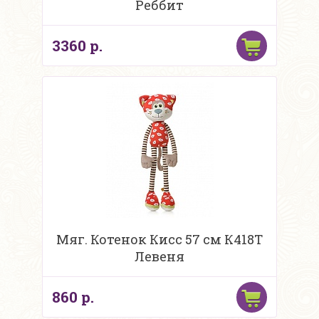
Реббит
3360 р.
Мяг. Котенок Кисс 57 см К418Т
Левеня
860 р.