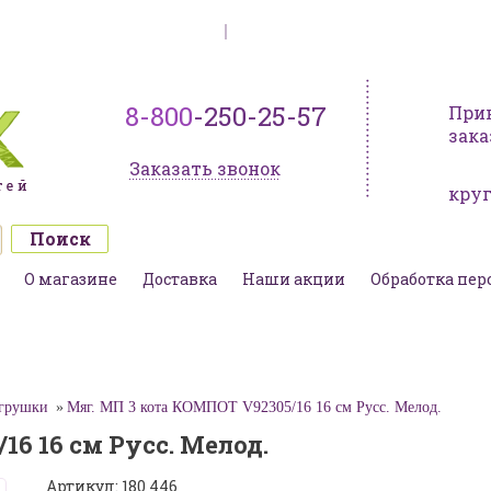
Вход
Регистрация
8-800
-250-25-57
При
зака
Заказать звонок
кру
О магазине
Доставка
Наши акции
Обработка пе
грушки
Мяг. МП 3 кота КОМПОТ V92305/16 16 см Русс. Мелод.
6 16 см Русс. Мелод.
Артикул: 180 446