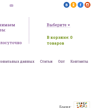
обратная связь
нимаем
Выберите
зы:
В корзине:
0
глосуточно
товаров
рсональных данных
Статьи
Опт
Контакты
Бренд: