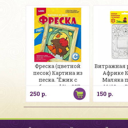
Фреска (цветной
Витражная 
песок) Картина из
Африке К
песка. "Ёжик с
Маляка 
яблоком" Кп-037
16*12см 
250 р.
150 р.