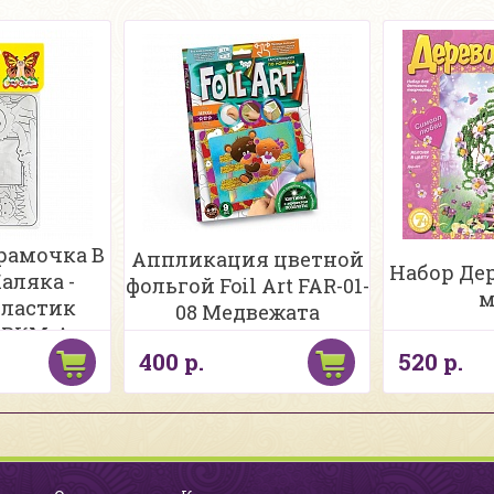
рамочка В
Аппликация цветной
Набор Де
аляка -
фольгой Foil Art FAR-01-
м
пластик
08 Медвежата
ВРКМ-А
400 р.
520 р.