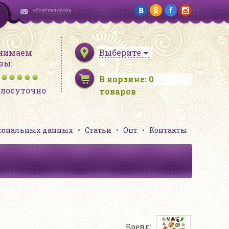
обратная связь
нимаем
Выберите
зы:
В корзине:
0
глосуточно
товаров
рсональных данных
Статьи
Опт
Контакты
Бренд: