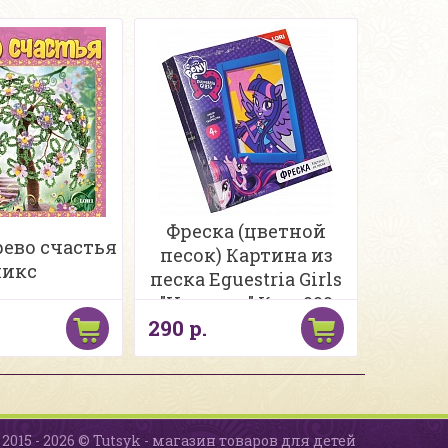
Фреска (цветной
рево счастья
песок) Картина из
икс
песка Eguestria Girls
"Искорка" Кпп-009
290 р.
2015 - 2026 © Tutsyk - магазин товаров для детей