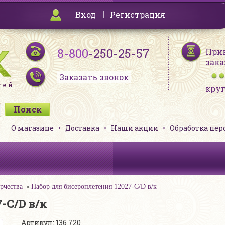
Вход
Регистрация
8-800
-250-25-57
При
зака
Заказать звонок
кру
О магазине
Доставка
Наши акции
Обработка пе
рчества
Набор для бисероплетения 12027-C/D в/к
-C/D в/к
Артикул: 136 720