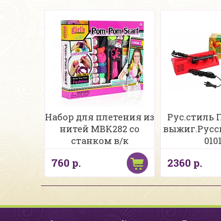
Набор для плетения из
Рус.стиль 
нитей MBK282 со
выжиг.Русс
станком в/к
010
760 р.
2360 р.