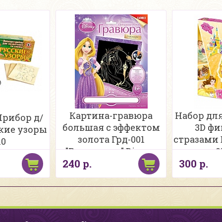
Картина-гравюра
Набор дл
Прибор д/
большая с эффектом
3D фи
кие узоры
золота Грд-001
стразами 
10
"Рапунцель" Disney
0
240 р.
300 р.