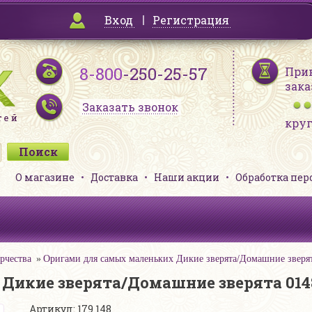
Вход
Регистрация
8-800
-250-25-57
При
зака
Заказать звонок
кру
О магазине
Доставка
Наши акции
Обработка пе
рчества
Оригами для самых маленьких Дикие зверята/Домашние зверят
Дикие зверята/Домашние зверята 014
Артикул: 179 148