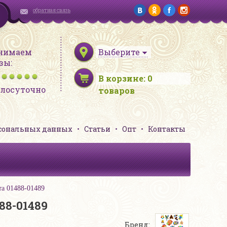
обратная связь
нимаем
Выберите
зы:
В корзине:
0
глосуточно
товаров
рсональных данных
Статьи
Опт
Контакты
а 01488-01489
88-01489
Бренд: