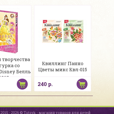
я творчества
Квиллинг Панно
гурка со
Цветы микс Квл-015
Disney Белль
1865
240 р.
2015 - 2026 © Tutsyk - магазин товаров для детей