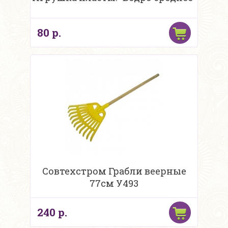
80 р.
Совтехстром Грабли веерные
77см У493
240 р.