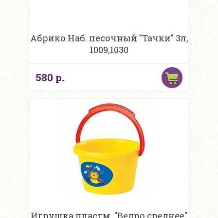
Абрико Наб. песочный "Тачки" 3л,
1009,1030
580 р.
Игрушка пластм. "Ведро среднее"