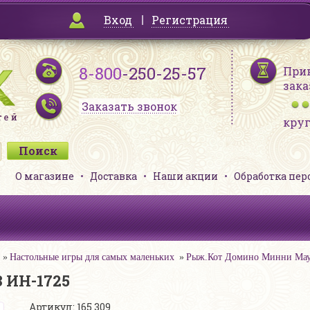
Вход
Регистрация
8-800
-250-25-57
При
зака
Заказать звонок
кру
О магазине
Доставка
Наши акции
Обработка пе
Настольные игры для самых маленьких
Рыж.Кот Домино Минни Мау
 ИН-1725
Артикул: 165 309