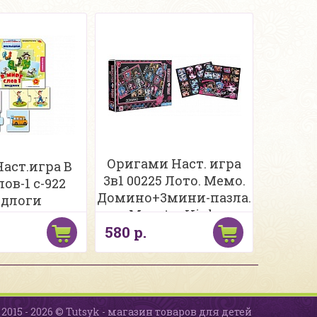
Оригами Наст. игра
Наст.игра В
3в1 00225 Лото. Мемо.
ов-1 с-922
Домино+3мини-пазла.
длоги
Monster High.
580 р.
2015 - 2026 © Tutsyk - магазин товаров для детей