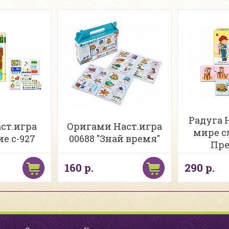
Радуга 
ст.игра
Оригами Наст.игра
мире сл
е с-927
00688 "Знай время"
Пре
160 р.
290 р.