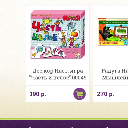
Дес.кор Наст. игра
Радуга На
"Часть и целое" 00049
Мышлени
190 р.
270 р.