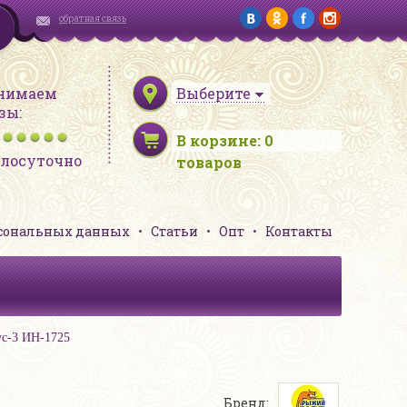
обратная связь
нимаем
Выберите
зы:
В корзине:
0
глосуточно
товаров
рсональных данных
Статьи
Опт
Контакты
с-3 ИН-1725
Бренд: