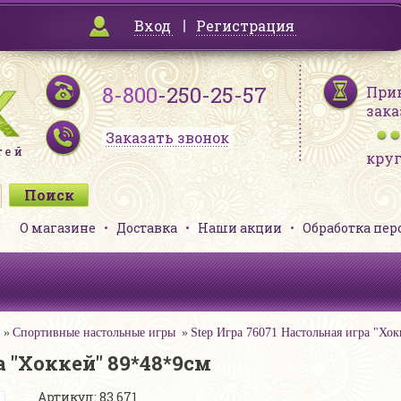
Вход
Регистрация
8-800
-250-25-57
При
зака
Заказать звонок
кру
О магазине
Доставка
Наши акции
Обработка пе
Спортивные настольные игры
Step Игра 76071 Настольная игра "Хо
а "Хоккей" 89*48*9см
Артикул: 83 671