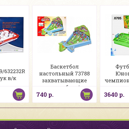
Баскетбол
Футб
9/632232R
настольный 73788
Юно
ук в/к
захватывающие
чемпион
стрельбы в/к
упак
740 р.
3640 р.