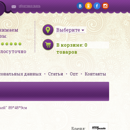
обратная связь
нимаем
Выберите
зы:
В корзине:
0
глосуточно
товаров
рсональных данных
Статьи
Опт
Контакты
ккей" 89*48*9см
Бренд: