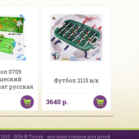
ол 0705
шеский
Футбол 2115 в/к
ат русская
овка в/к
3640 р.
2015 - 2026 © Tutsyk - магазин товаров для детей