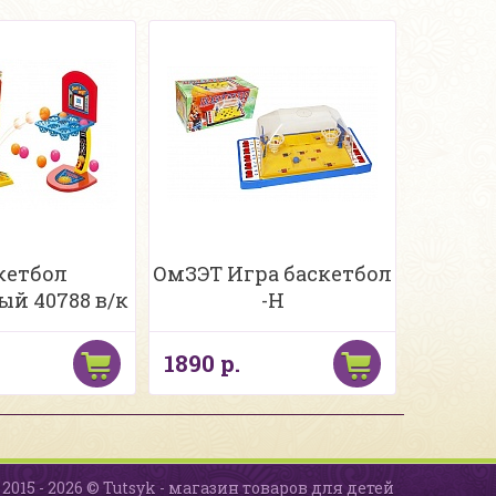
кетбол
ОмЗЭТ Игра баскетбол
ый 40788 в/к
-Н
1890 р.
2015 - 2026 © Tutsyk - магазин товаров для детей