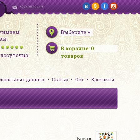
обратная связь
нимаем
Выберите
зы:
В корзине:
0
глосуточно
товаров
рсональных данных
Статьи
Опт
Контакты
Бренд: