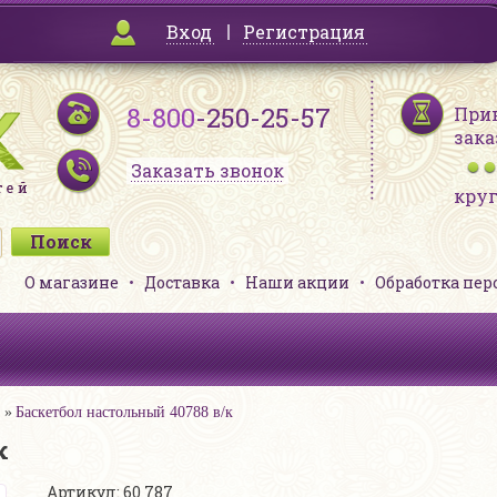
Вход
Регистрация
8-800
-250-25-57
При
зака
Заказать звонок
кру
О магазине
Доставка
Наши акции
Обработка пе
Баскетбол настольный 40788 в/к
к
Артикул: 60 787