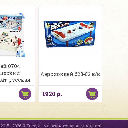
ей 0704
шеский
Аэрохоккей 628-02 в/к
ат русская
овка в/к
1920 р.
2015 - 2026 © Tutsyk - магазин товаров для детей