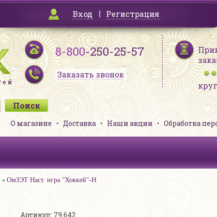
Вход
Регистрация
8-800
-250-25-57
При
зака
Заказать звонок
кру
О магазине
Доставка
Наши акции
Обработка пе
ОмЗЭТ Наст. игра "Хоккей"-Н
Артикул: 79 642