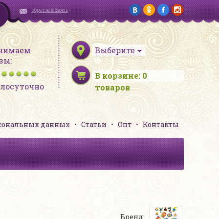
обратная связь
нимаем
Выберите
зы:
В корзине:
0
глосуточно
товаров
рсональных данных
Статьи
Опт
Контакты
Бренд: