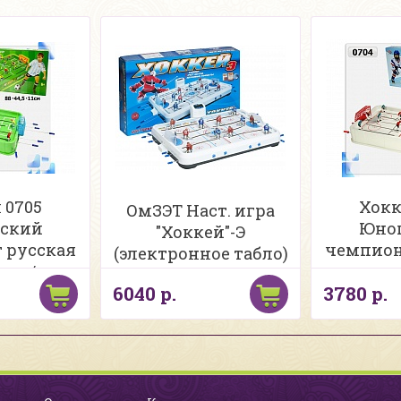
 0705
Хокк
ОмЗЭТ Наст. игра
ский
Юно
"Хоккей"-Э
 русская
чемпион
(электронное табло)
а в/к
упак
6040 р.
3780 р.