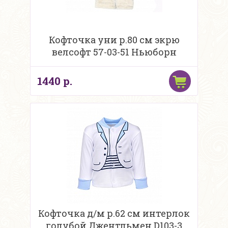
Кофточка уни р.80 см экрю
велсофт 57-03-51 Ньюборн
1440 р.
Кофточка д/м р.62 см интерлок
голубой Джентльмен D103-3