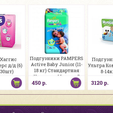
Подгузники PAMPERS
Хаггис
Подгузн
Active Baby Junior (11-
с д/д (6)
Ультра Ко
18 кг) Стандартная
(30шт)
8-14к
Упаковка 16 шт., р.5
450 р.
3120 р.