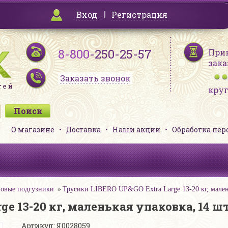
Вход
Регистрация
8-800
-250-25-57
При
зака
Заказать звонок
кру
О магазине
Доставка
Наши акции
Обработка пе
овые подгузники
Трусики LIBERO UP&GO Extra Large 13-20 кг, мален
ge 13-20 кг, маленькая упаковка, 14 ш
Артикул: Я0028059