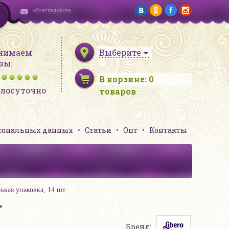
обратная связь
нимаем
Выберите
зы:
В корзине:
0
глосуточно
товаров
рсональных данных
Статьи
Опт
Контакты
ькая упаковка, 14 шт
т
Бренд: