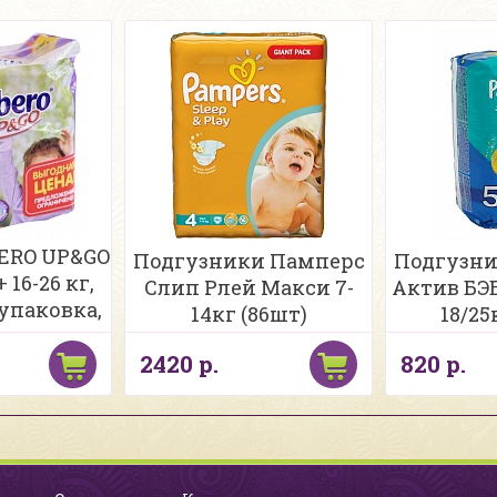
ERO UP&GO
Подгузники Памперс
Подгузни
 16-26 кг,
Слип Рлей Макси 7-
Актив БЭ
упаковка,
14кг (86шт)
18/25
шт
2420 р.
820 р.