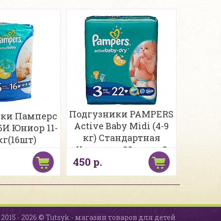
Подгузники PAMPERS
ки Памперс
Active Baby Midi (4-9
БИ Юниор 11-
кг) Стандартная
кг(16шт)
Упаковка 22 шт., р.3
450 р.
2015 - 2026 © Tutsyk - магазин товаров для детей