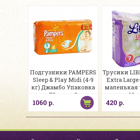
Подгузники PAMPERS
Трусики LIB
Sleep & Play Midi (4-9
Extra Large+
кг) Джамбо Упаковка
маленькая 
78 шт., р.3
12 
1060 р.
420 р.