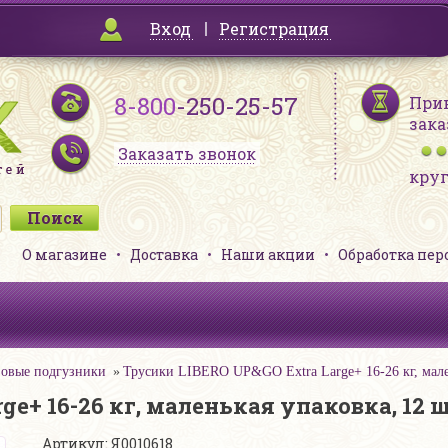
Вход
Регистрация
8-800
-250-25-57
При
зака
Заказать звонок
кру
О магазине
Доставка
Наши акции
Обработка пе
овые подгузники
Трусики LIBERO UP&GO Extra Large+ 16-26 кг, мале
ge+ 16-26 кг, маленькая упаковка, 12 
Артикул: Я0010618