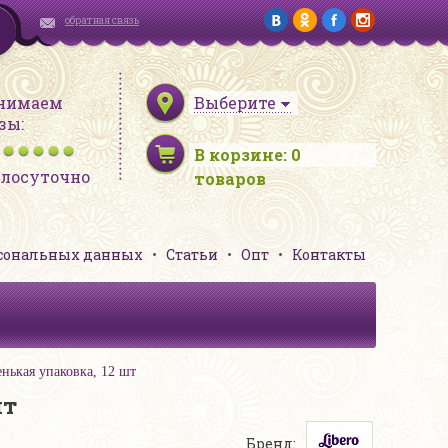
обратная связь
нимаем
Выберите
зы:
В корзине:
0
глосуточно
товаров
рсональных данных
Статьи
Опт
Контакты
нькая упаковка, 12 шт
шт
Бренд: