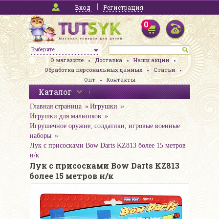
Вход
Регистрация
0
Выберите
О магазине
Доставка
Наши акции
Обработка персональных данных
Статьи
Опт
Контакты
Каталог
Главная страница
Игрушки
Игрушки для мальчиков
Игрушечное оружие, солдатики, игровые военные
наборы
Лук с присосками Bow Darts KZ813 более 15 метров
н/к
Лук с присосками Bow Darts KZ813
более 15 метров н/к