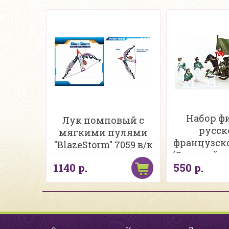
Набор ф
Лук помповый с
русск
мягкими пулями
французск
"BlazeStorm" 7059 в/к
(Отеч война
1140 р.
550 р.
8штук + 2 
93865