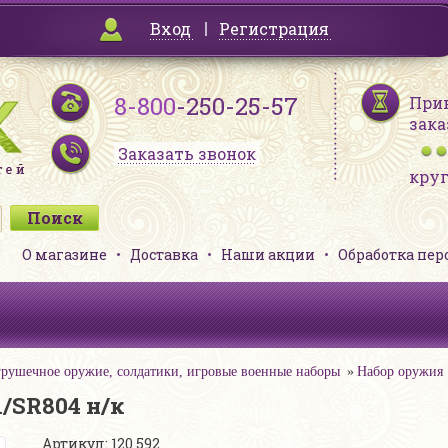
Вход
Регистрация
8-800
-250-25-57
При
зака
Заказать звонок
кру
О магазине
Доставка
Наши акции
Обработка пе
рушечное оружие, солдатики, игровые военные наборы
Набор оружия 
/SR804 н/к
Артикул: 120 592