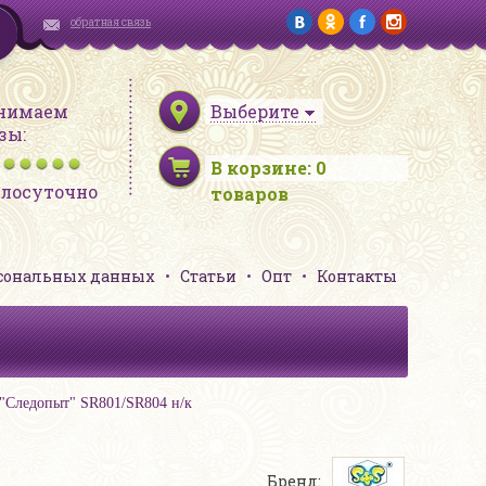
обратная связь
нимаем
Выберите
зы:
В корзине:
0
глосуточно
товаров
рсональных данных
Статьи
Опт
Контакты
"Следопыт" SR801/SR804 н/к
Бренд: