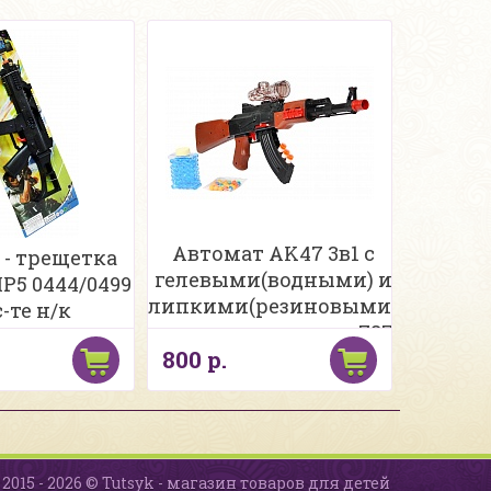
Автомат AK47 3в1 с
 - трещетка
гелевыми(водными) и
MP5 0444/0499
липкими(резиновыми)
с-те н/к
пулями+присоски 787
800 р.
в/к
2015 - 2026 © Tutsyk - магазин товаров для детей