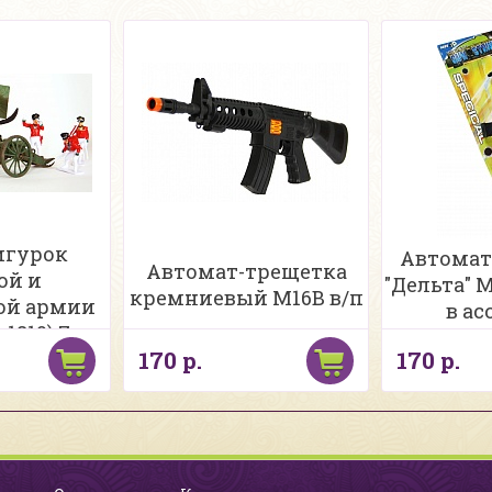
игурок
Автомат
Автомат-трещетка
ой и
"Дельта" 
кремниевый M16B в/п
ой армии
в ас
 1812) 7см
170 р.
170 р.
лош + акс
 в/п