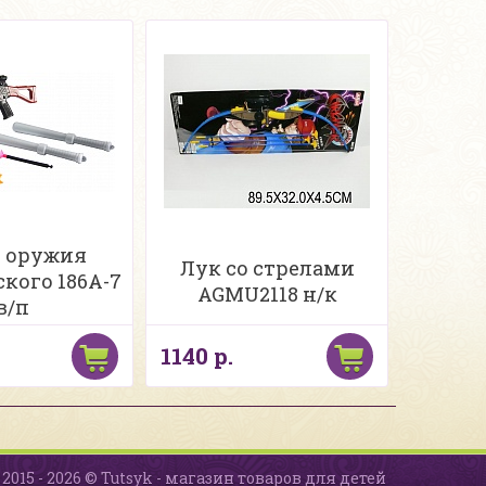
 оружия
Лук со стрелами
кого 186A-7
AGMU2118 н/к
в/п
1140 р.
2015 - 2026 © Tutsyk - магазин товаров для детей