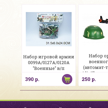
Набор 
Набор игровой армии
военног
0099A/0127A/0120A
(автомат-
"Военные" в/п
АК-47+каска
390 р.
250 р.