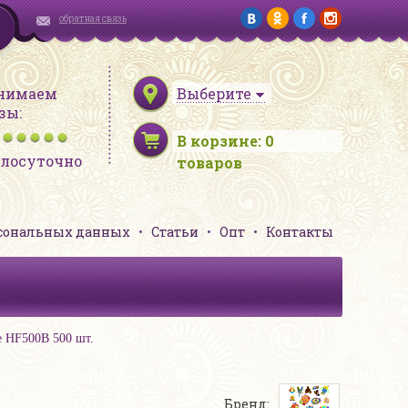
обратная связь
нимаем
Выберите
зы:
В корзине:
0
глосуточно
товаров
рсональных данных
Статьи
Опт
Контакты
е HF500B 500 шт.
Бренд: