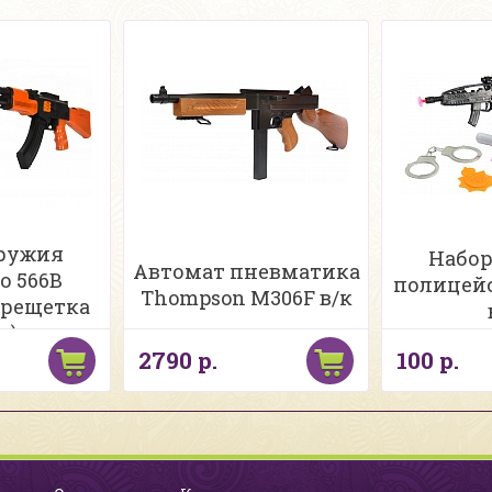
оружия
Набор
Автомат пневматика
о 566B
полицейс
Thompson M306F в/к
трещетка
) в сетке
2790 р.
100 р.