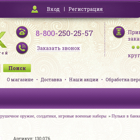
Вход
Регистрация
8-800
-250-25-57
При
зака
Заказать звонок
кру
О магазине
Доставка
Наши акции
Обработка пе
рушечное оружие, солдатики, игровые военные наборы
Пульки в банк
Артикул: 130 076