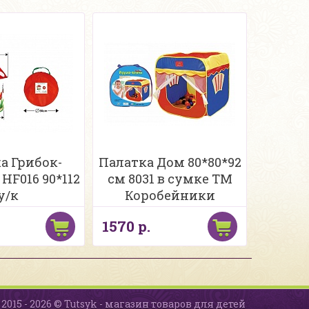
а Грибок-
Палатка Дом 80*80*92
HF016 90*112
см 8031 в сумке ТМ
у/к
Коробейники
1570 р.
2015 - 2026 © Tutsyk - магазин товаров для детей