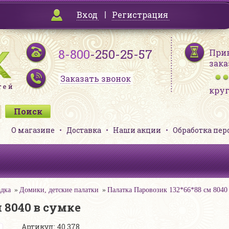
Вход
Регистрация
8-800
-250-25-57
При
зака
Заказать звонок
кру
О магазине
Доставка
Наши акции
Обработка пе
адка
Домики, детские палатки
Палатка Паровозик 132*66*88 см 8040
 8040 в сумке
Артикул: 40 378