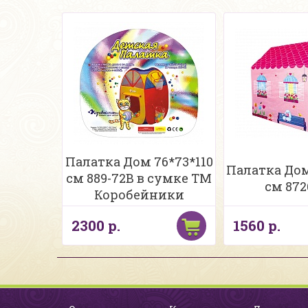
Палатка Дом 76*73*110
Палатка Дом
см 889-72В в сумке ТМ
см 872
Коробейники
2300 р.
1560 р.