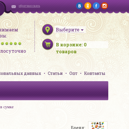
обратная связь
нимаем
Выберите
зы:
В корзине:
0
глосуточно
товаров
рсональных данных
Статьи
Опт
Контакты
 в сумке
Бренд: