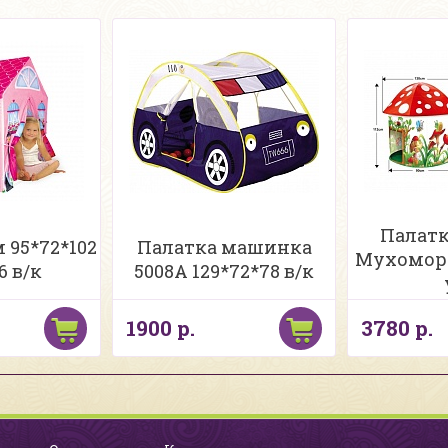
Палатк
 95*72*102
Палатка машинка
Мухомор 
6 в/к
5008A 129*72*78 в/к
1900 р.
3780 р.