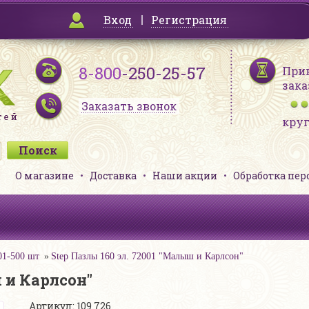
Вход
Регистрация
8-800
-250-25-57
При
зака
Заказать звонок
кру
О магазине
Доставка
Наши акции
Обработка пе
01-500 шт
Step Пазлы 160 эл. 72001 "Малыш и Карлсон"
ш и Карлсон"
Артикул: 109 726