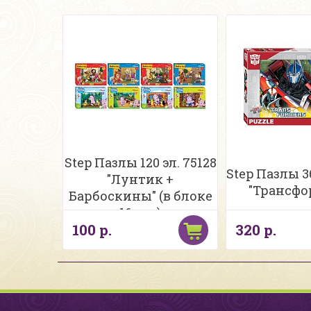
Step Пазлы 120 эл. 75128
Step Пазлы 36
"Лунтик +
"Трансф
Барбоскины" (в блоке
16 шт.)
100 р.
320 р.