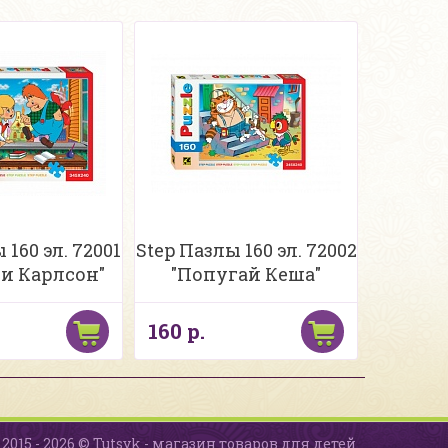
 160 эл. 72001
Step Пазлы 160 эл. 72002
и Карлсон"
"Попугай Кеша"
160 р.
2015 - 2026 © Tutsyk - магазин товаров для детей