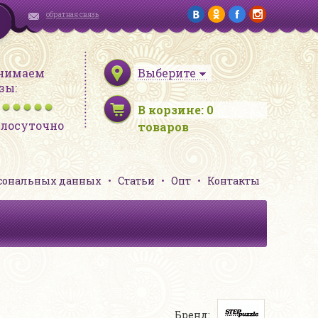
обратная связь
нимаем
Выберите
зы:
В корзине:
0
глосуточно
товаров
рсональных данных
Статьи
Опт
Контакты
Бренд: