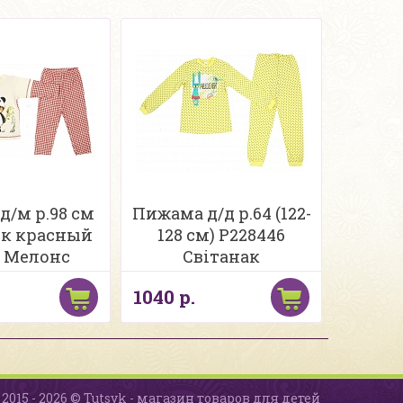
д/м р.98 см
Пижама д/д р.64 (122-
к красный
128 см) Р228446
4 Мелонс
Свiтанак
1040 р.
2015 - 2026 © Tutsyk - магазин товаров для детей