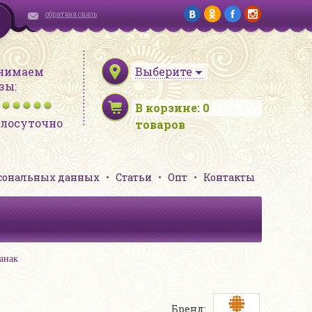
обратная связь
нимаем
Выберите
зы:
В корзине:
0
глосуточно
товаров
рсональных данных
Статьи
Опт
Контакты
анак
Бренд: