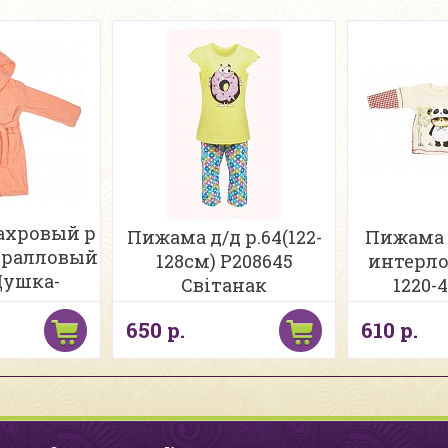
ахровый р
Пижама д/д р.64(122-
Пижама 
коралловый
128см) Р208645
интерло
Душка-
Свiтанак
1220-
ушка
650 р.
610 р.