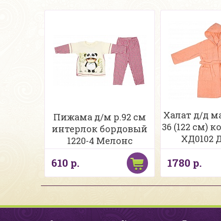
Халат д/д м
Пижама д/м р.92 см
36 (122 см) 
интерлок бордовый
ХД0102 
1220-4 Мелонс
махр
610 р.
1780 р.