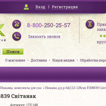
Вход
Регистрация
8-800
-250-25-57
При
зака
Заказать звонок
кру
О магазине
Доставка
Наши акции
Обработка пе
Пижамы, комплекты для сна
Пижама д/д р.64(122-128см) Р208839 Свiт
8839 Свiтанак
Артикул: 175 148