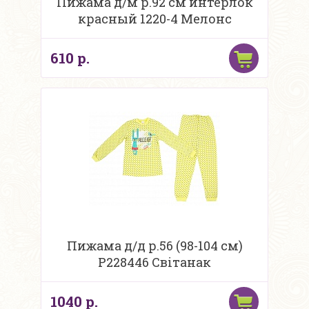
Пижама д/м р.92 см интерлок
красный 1220-4 Мелонс
610 р.
Пижама д/д р.56 (98-104 см)
Р228446 Свiтанак
1040 р.