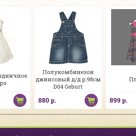
Полукомбинезон
аздничное
джинсовый д/д р.98см
Пл
ро
D04 Geburt
880 р.
899 р.