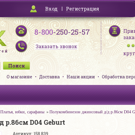
Вход
Регистрация
8-800
-250-25-57
При
зака
Заказать звонок
кру
О магазине
Доставка
Наши акции
Обработка пе
Платья, юбки, сарафаны
Полукомбинезон джинсовый д/д р.86см D04 G
р.86см D04 Geburt
Артикул: 158 839