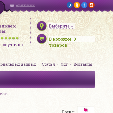
обратная связь
нимаем
Выберите
зы:
В корзине:
0
глосуточно
товаров
рсональных данных
Статьи
Опт
Контакты
eburt
Бренд: