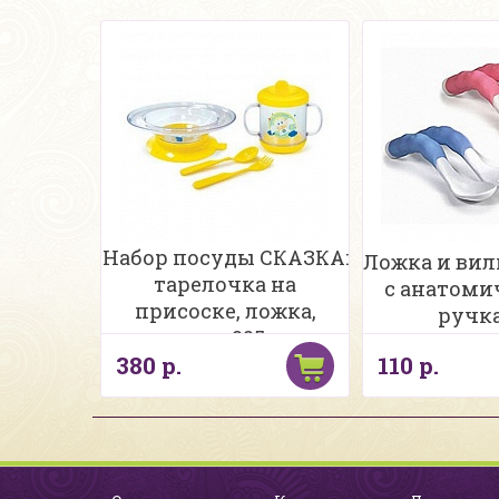
Набор посуды СКАЗКА:
Ложка и ви
тарелочка на
с анатом
присоске, ложка,
ручк
кружка 225 мл,
380 р.
110 р.
вилочка