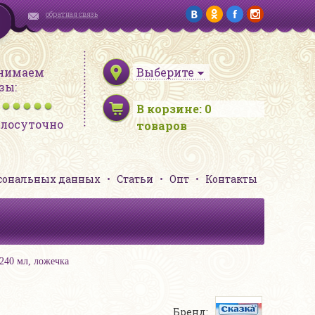
обратная связь
нимаем
Выберите
зы:
В корзине:
0
глосуточно
товаров
рсональных данных
Статьи
Опт
Контакты
240 мл, ложечка
Бренд: