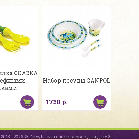
илка СКАЗКА
ьефными
Набор посуды CANPOL
чками
1730 р.
2015 - 2026 © Tutsyk - магазин товаров для детей