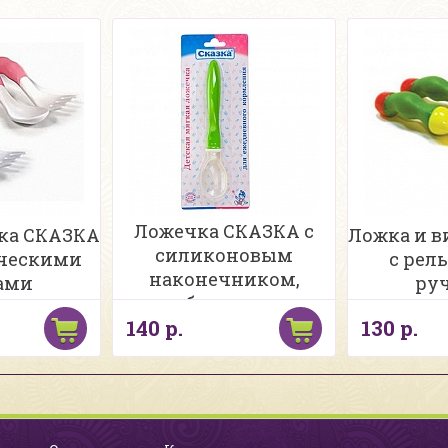
Ложечка СКАЗКА с
лка СКАЗКА
Ложка и в
силиконовым
ическими
с рел
наконечником,
ами
ру
блистер
140 р.
130 р.