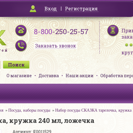
Вход
Регистрация
8-800
-250-25-57
При
зака
Заказать звонок
кру
О магазине
Доставка
Наши акции
Обработка пе
ия
Посуда, наборы посуды
Набор посуды СКАЗКА тарелочка, кружка 
а, кружка 240 мл, ложечка
Артикул: Я0011529