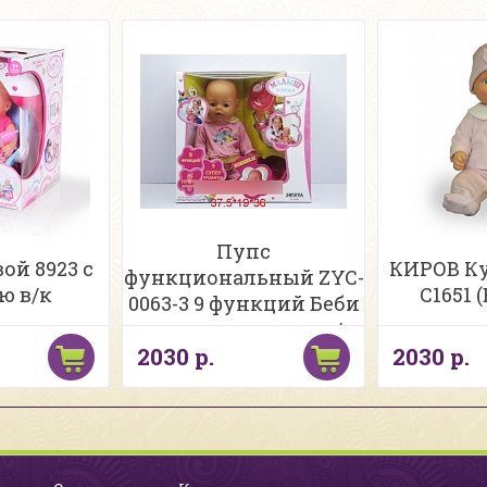
Пупс
ой 8923 с
КИРОВ Ку
функциональный ZYC-
ю в/к
С1651 (
0063-3 9 функций Беби
закрывает глазки в/к
2030 р.
2030 р.