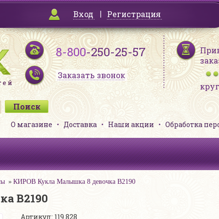
Вход
Регистрация
8-800
-250-25-57
При
зака
Заказать звонок
кру
О магазине
Доставка
Наши акции
Обработка пе
сы
КИРОВ Кукла Малышка 8 девочка В2190
ка В2190
Артикул: 119 828