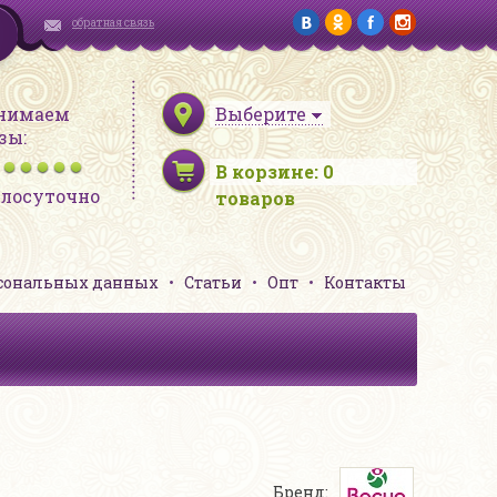
обратная связь
нимаем
Выберите
зы:
В корзине:
0
глосуточно
товаров
рсональных данных
Статьи
Опт
Контакты
Бренд: