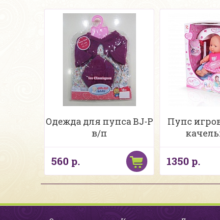
Одежда для пупса BJ-P
Пупс игров
в/п
качель
560 р.
1350 р.