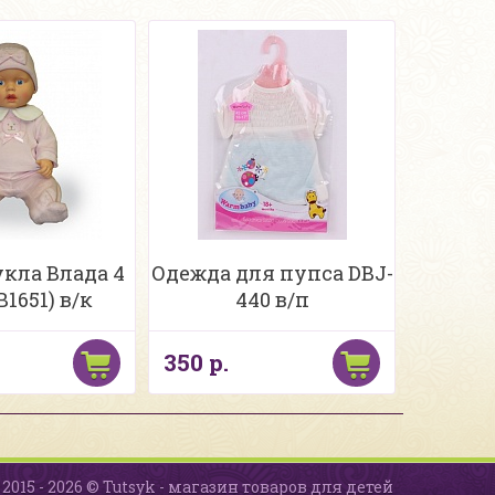
кла Влада 4
Одежда для пупса DBJ-
В1651) в/к
440 в/п
350 р.
2015 - 2026 © Tutsyk - магазин товаров для детей