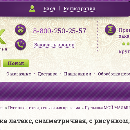
Вход
Регистрация
8-800
-250-25-57
При
зака
Заказать звонок
кру
О магазине
Доставка
Наши акции
Обработка пе
ия
Пустышки, соски, сеточки для прикорма
Пустышка МОЙ МАЛЫШ Гра
атекс, симметричная, с рисунком, св