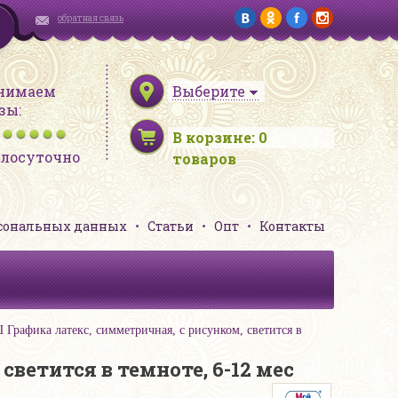
обратная связь
нимаем
Выберите
зы:
В корзине:
0
глосуточно
товаров
рсональных данных
Статьи
Опт
Контакты
фика латекс, симметричная, с рисунком, светится в
етится в темноте, 6-12 мес