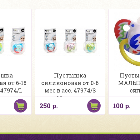
ышка
Пустышка
Пусты
я от 6-18
силиконовая от 0-6
МАЛЫШ
 47974/L
мес в асс. 47974/S
сил
asy
Momeasy
анатом
250 р.
100 р.
рисунко