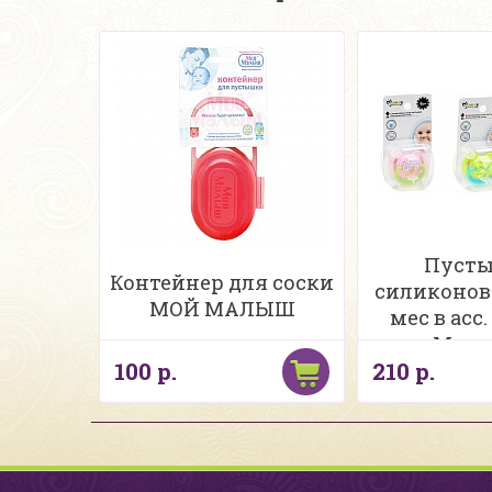
Пуст
Контейнер для соски
силиконова
МОЙ МАЛЫШ
мес в асс.
Mome
100 р.
210 р.