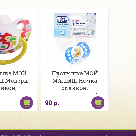
шка МОЙ
Пустышка МОЙ
 Модерн
МАЛЫШ Ночка
икон,
силикон,
ическая, с
анатомическая, без
90 р.
м, 6-12 мес
кольца, с рисунком, 6-
12 мес