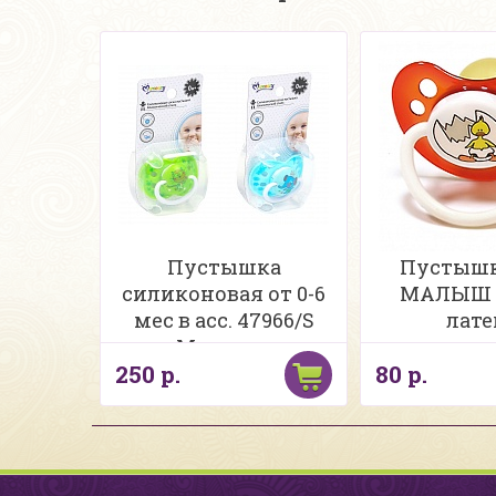
Пустышка
Пустыш
силиконовая от 0-6
МАЛЫШ 
мес в асс. 47966/S
лате
Momeasy
анатомиче
250 р.
80 р.
рисунком, с
темноте, 