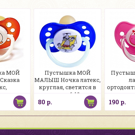
ка МОЙ
Пустышка МОЙ
Пустыш
Сказка
МАЛЫШ Ночка латекс,
л
кс,
круглая, светится в
ортодонт
ская, с
темноте, 6-12 мес
80 р.
190 р.
ветится в
0-6 мес