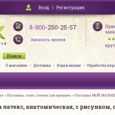
Вход
Регистрация
8-800
-250-25-57
При
зака
Заказать звонок
кру
О магазине
Доставка
Наши акции
Обработка пе
ия
Пустышки, соски, сеточки для прикорма
Пустышка МОЙ МАЛЫШ Ска
екс, анатомическая, с рисунком, све