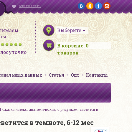
обратная связь
нимаем
Выберите
зы:
В корзине:
0
глосуточно
товаров
рсональных данных
Статьи
Опт
Контакты
зка латекс, анатомическая, с рисунком, светится в
тится в темноте, 6-12 мес