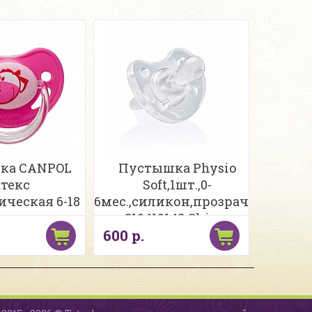
ка CANPOL
Пустышка Physio
атекс
Soft,1шт.,0-
ическая 6-18
6мес.,силикон,прозрачн.
мес
310410148 Chicco
600 р.