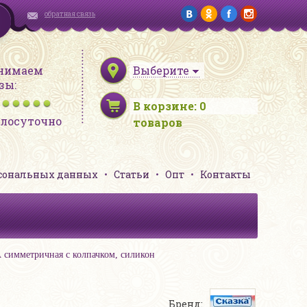
обратная связь
нимаем
Выберите
зы:
В корзине:
0
глосуточно
товаров
рсональных данных
Статьи
Опт
Контакты
симметричная с колпачком, силикон
Бренд: