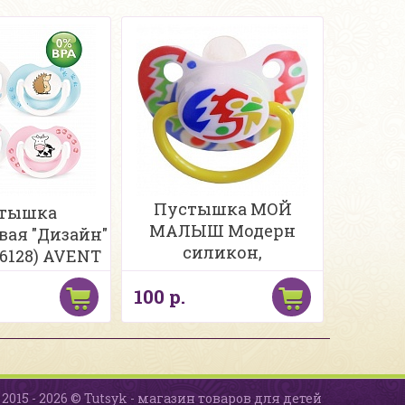
Пустышка МОЙ
тышка
МАЛЫШ Модерн
вая "Дизайн"
силикон,
86128) AVENT
анатомическая, с
100 р.
рисунком, 6-12 мес
2015 - 2026 © Tutsyk - магазин товаров для детей