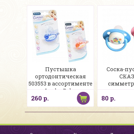
Пустышка
Соска-п
ортодонтическая
СКА
503553 в ассортименте
симметр
Lucky Baby
сили
260 р.
80 р.