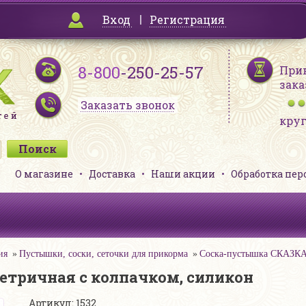
Вход
Регистрация
8-800
-250-25-57
При
зака
Заказать звонок
кру
О магазине
Доставка
Наши акции
Обработка пе
ия
Пустышки, соски, сеточки для прикорма
Соска-пустышка СКАЗКА 
тричная с колпачком, силикон
Артикул: 1532