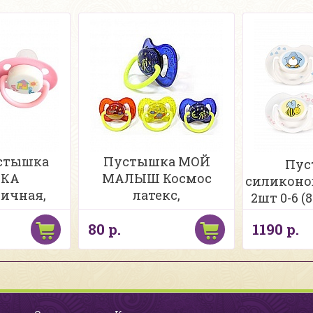
устышка
Пустышка МОЙ
Пус
ЗКА
МАЛЫШ Космос
силиконо
ичная,
латекс,
2шт 0-6 (
кон
анатомическая, с
80 р.
1190 р.
рисунком, светится в
темноте, 6-12 мес