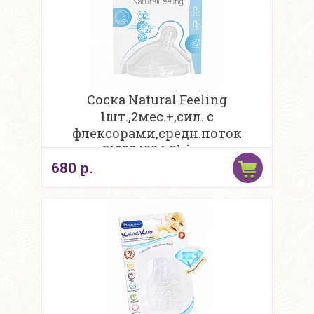
Соска Natural Feeling
1шт.,2мес.+,сил. с
флексорами,средн.поток
310204084 Chicco
680 р.