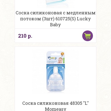
Соска силиконовая с медленным
потоком (3шт) 610725(S) Lucky
Baby
210 р.
Соска силиконовая 48305 "L"
Momeasy