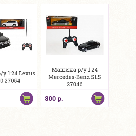
Машина р/у 1:24
у 1:24 Lexus
Mercedes-Benz SLS
0 27054
27046
800 р.