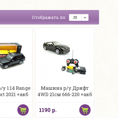
Отображать по:
у 1:14 Range
Машина р/у Дрифт
rt 2021 +акб
4WD 21см 666-220 +акб
1190 р.