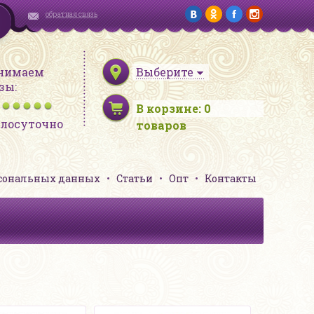
обратная связь
нимаем
Выберите
зы:
В корзине:
0
глосуточно
товаров
рсональных данных
Статьи
Опт
Контакты