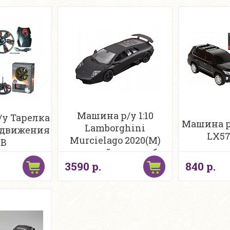
Машина р/у 1:10
у Тарелка
Машина р/
Lamborghini
 движения
LX57
Murcielago 2020(М)
SB
черный мат +акб
3590 р.
840 р.