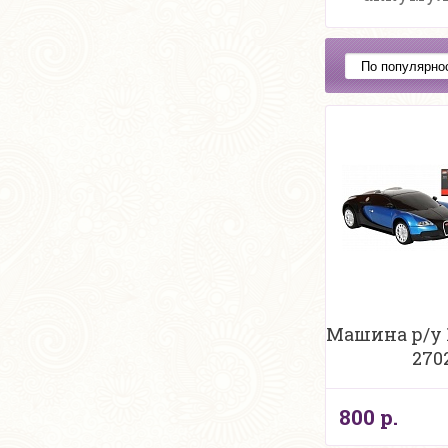
Машина р/у 1
270
800 р.