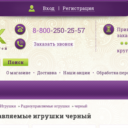
Вход
Регистрация
8-800
-250-25-57
При
зака
Заказать звонок
кру
О магазине
Доставка
Наши акции
Обработка пе
Игрушки
Радиоуправляемые игрушки
черный
авляемые игрушки черный