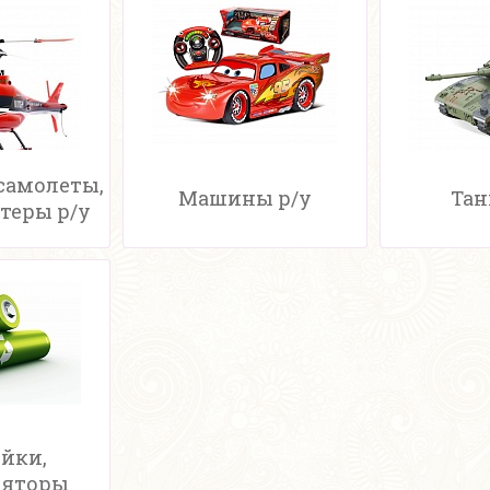
самолеты,
Машины р/у
Тан
теры р/у
йки,
ляторы