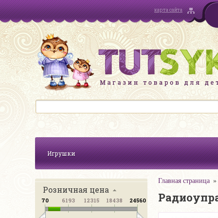
карта сайта
Игрушки
Главная страница
Розничная цена
Радиоупр
70
6193
12315
18438
24560