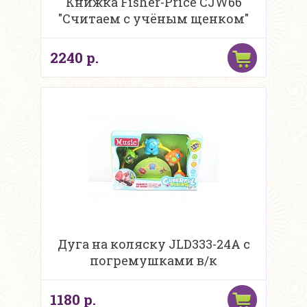
Книжка Fisher-Price CJW66
"Считаем с учёным щенком"
2240 р.
Дуга на коляску JLD333-24A с
погремушками в/к
1180 р.