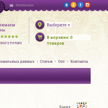
обратная связь
нимаем
Выберите
зы:
В корзине:
0
глосуточно
товаров
рсональных данных
Статьи
Опт
Контакты
Бренд: