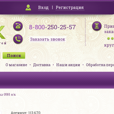
Вход
Регистрация
8-800
-250-25-57
При
зака
Заказать звонок
кру
О магазине
Доставка
Наши акции
Обработка пе
ка 09Н н/к
Артикул: 113 670