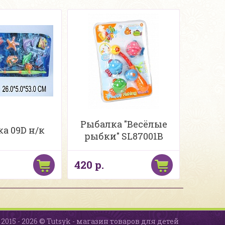
Рыбалка "Весёлые
а 09D н/к
рыбки" SL87001B
420 р.
2015 - 2026 © Tutsyk - магазин товаров для детей