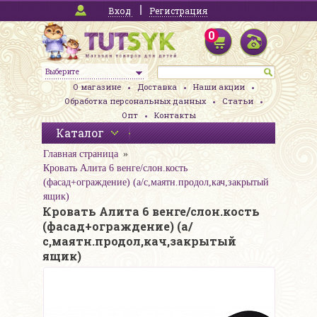
Вход
Регистрация
0
Выберите
О магазине
Доставка
Наши акции
Обработка персональных данных
Статьи
Опт
Контакты
Каталог
Главная страница
Кровать Алита 6 венге/слон.кость
(фасад+ограждение) (а/с,маятн.продол,кач,закрытый
ящик)
Кровать Алита 6 венге/слон.кость
(фасад+ограждение) (а/
с,маятн.продол,кач,закрытый
ящик)