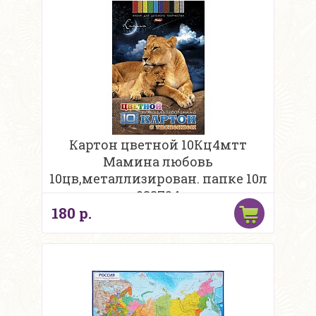
Картон цветной 10Кц4мтт
Мамина любовь
10цв,металлизирован. папке 10л
033724
180 р.