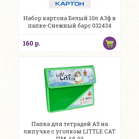
Набор картона Белый 10л А3ф в
папке-Снежный барс 032434
160 р.
Папка для тетрадей А5 на
липучке с уголком LITTLE СAT
ПМ-А5-03