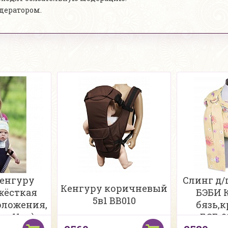
одератором.
кенгуру
Слинг д/
Кенгуру коричневый
жёсткая
БЭБИ 
5в1 BB010
оложения,
бязь,
 до 11кг)
БСБ-0