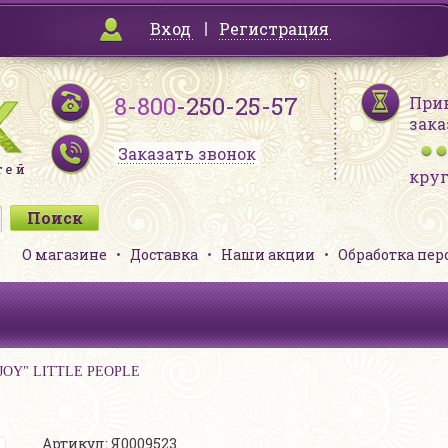
Вход
Регистрация
8-800
-250-25-57
При
зака
Заказать звонок
кру
О магазине
Доставка
Наши акции
Обработка пе
"JOY" LITTLE PEOPLE
Артикул: Я0009523