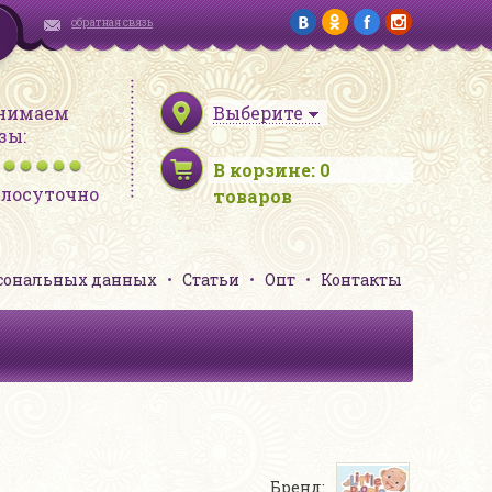
обратная связь
нимаем
Выберите
зы:
В корзине:
0
глосуточно
товаров
рсональных данных
Статьи
Опт
Контакты
Бренд: