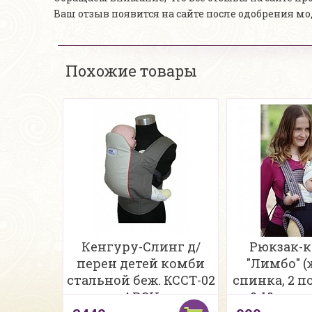
Ваш отзыв появится на сайте после одобрения м
Похожие товары
Кенгуру-Слинг д/
Рюкзак-
перен детей комби
"Лимбо" (
стальной беж. КССТ-02
спинка, 2 п
АРСИ
0-12 мес.,