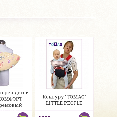
перен детей
Кенгуру "ТОМАС"
КОМФОРТ
LITTLE PEOPLE
кремовый
2К АРСИ