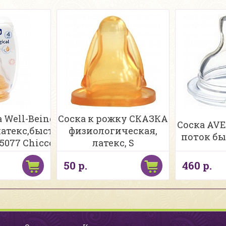
 Well-Being
Соска к рожку СКАЗКА
Соска AV
латекс,быстр.поток
физиологическая,
поток бы
5077 Chicco
латекс, S
50 р.
460 р.