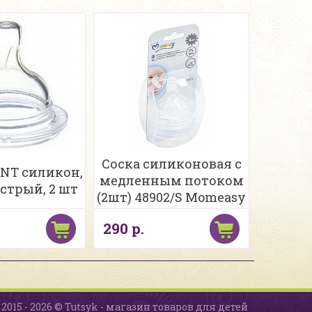
Соска силиконовая с
ENT силикон,
медленным потоком
стрый, 2 шт
(2шт) 48902/S Momeasy
290 р.
2015 - 2026 © Tutsyk - магазин товаров для детей