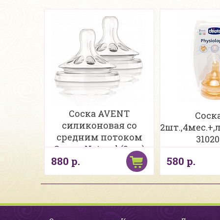
Соска AVENT
Соска
силиконовая со
2шт.,4мес.+,
средним потоком
31020
Серия Natural (2шт)
880 р.
580 р.