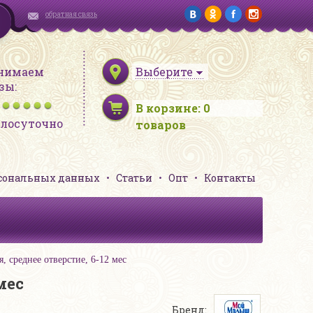
обратная связь
нимаем
Выберите
зы:
В корзине:
0
глосуточно
товаров
рсональных данных
Статьи
Опт
Контакты
среднее отверстие, 6-12 мес
мес
Бренд: