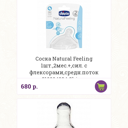
Соска Natural Feeling
1шт.,2мес.+,сил. с
флексорами,средн.поток
310204084 Chicco
680 р.