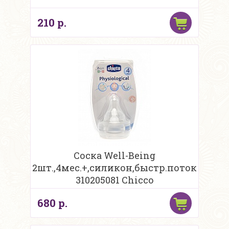
210 р.
Соска Well-Being
2шт.,4мес.+,силикон,быстр.поток
310205081 Chicco
680 р.