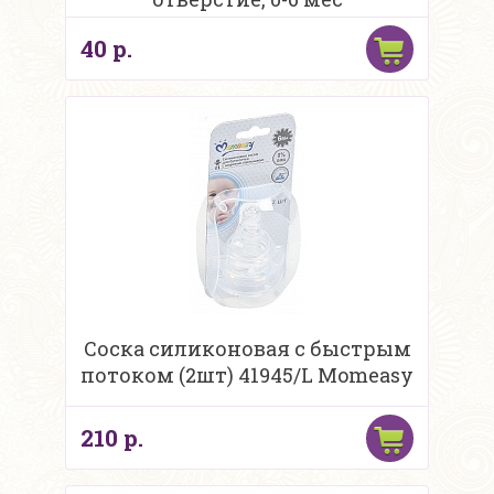
40 р.
Соска силиконовая с быстрым
потоком (2шт) 41945/L Momeasy
210 р.