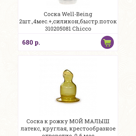
Соска Well-Being
2шт.,4мес.+,силикон,быстр.поток
310205081 Chicco
680 р.
Соска к рожку МОЙ МАЛЫШ
латекс, круглая, крестообразное
отверстие, 0-6 мес