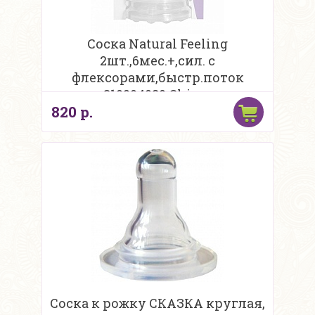
Соска Natural Feeling
2шт.,6мес.+,сил. с
флексорами,быстр.поток
310204080 Chicco
820 р.
Соска к рожку СКАЗКА круглая,