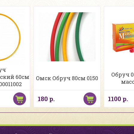
уч
Обруч 00
ский 60см
Омск Обруч 80см 0150
масс
00011002
мис
180 р.
1100 р.