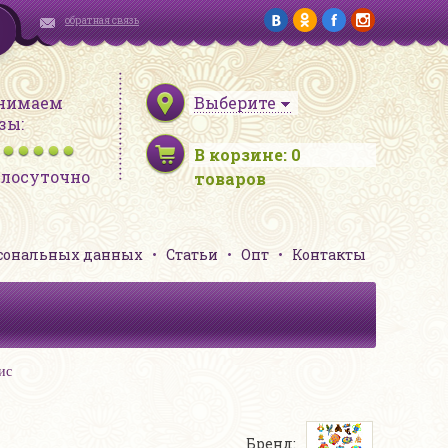
обратная связь
нимаем
Выберите
зы:
В корзине:
0
глосуточно
товаров
рсональных данных
Статьи
Опт
Контакты
ис
Бренд: