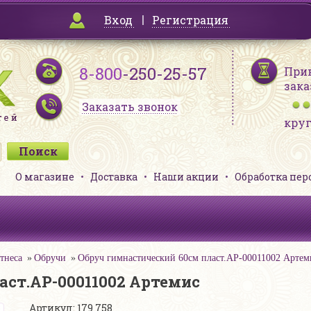
Вход
Регистрация
8-800
-250-25-57
При
зака
Заказать звонок
кру
О магазине
Доставка
Наши акции
Обработка пе
тнеса
Обручи
Обруч гимнастический 60см пласт.АР-00011002 Артем
аст.АР-00011002 Артемис
Артикул: 179 758