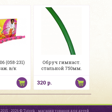
6 (058-231)
Обруч гимнаст.
аж. в/к
стальной 750мм.
320 р.
2015 - 2026 © Tutsyk - магазин товаров для детей