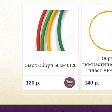
Обр
гимнастиче
Омск Обруч 50см 0120
пласт.АР-
Арте
120 р.
140 р.