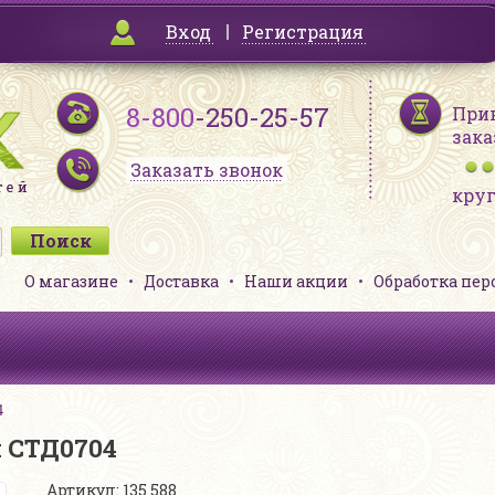
Вход
Регистрация
8-800
-250-25-57
При
зака
Заказать звонок
кру
О магазине
Доставка
Наши акции
Обработка пе
4
й СТД0704
Артикул: 135 588