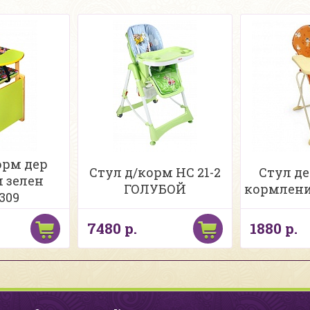
орм дер
Стул д/корм HC 21-2
Стул д
 зелен
ГОЛУБОЙ
кормлени
309
7480 р.
1880 р.