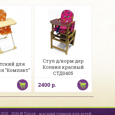
Стул д/корм дер
етский для
Ксения красный
я "Компакт"
СТД0405
2400 р.
2015 - 2026 © Tutsyk - магазин товаров для детей