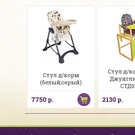
Стул д/к
Стул д/корм
Джунгли
(белый;серый)
СТД0
7750 р.
2130 р.