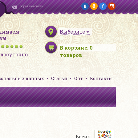
обратная связь
нимаем
Выберите
зы:
В корзине:
0
глосуточно
товаров
рсональных данных
Статьи
Опт
Контакты
Бренд: