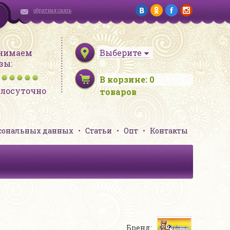
обратная связь
нимаем
Выберите
зы:
В корзине:
0
глосуточно
товаров
рсональных данных
Статьи
Опт
Контакты
Бренд: