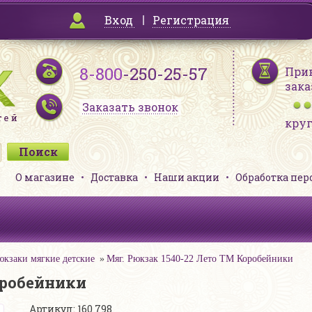
Вход
Регистрация
8-800
-250-25-57
При
зака
Заказать звонок
кру
О магазине
Доставка
Наши акции
Обработка пе
юкзаки мягкие детские
Мяг. Рюкзак 1540-22 Лето ТМ Коробейники
оробейники
Артикул: 160 798