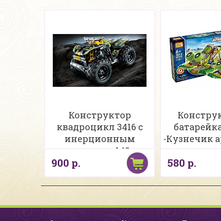
Конструктор
Конструк
квадроцикл 3416 с
батарейка
инерционным
-Кузнечик ар
механизмом 148дет.
де
900 р.
580 р.