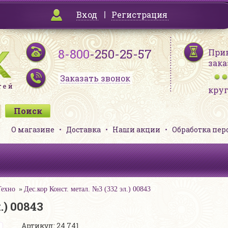
Вход
Регистрация
8-800
-250-25-57
При
зака
Заказать звонок
кру
О магазине
Доставка
Наши акции
Обработка пе
Техно
Дес.кор Конст. метал. №3 (332 эл.) 00843
.) 00843
Артикул: 24 741