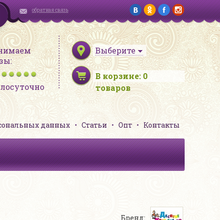
обратная связь
нимаем
Выберите
зы:
В корзине:
0
глосуточно
товаров
рсональных данных
Статьи
Опт
Контакты
Бренд: