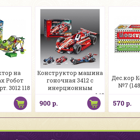
тор на
Конструктор машина
Дес.кор К
х Робот
гоночная 3412 с
№7 (148
т. 3012 118
инерционным
т
механизмом красн 148
900 р.
570 р.
дет.