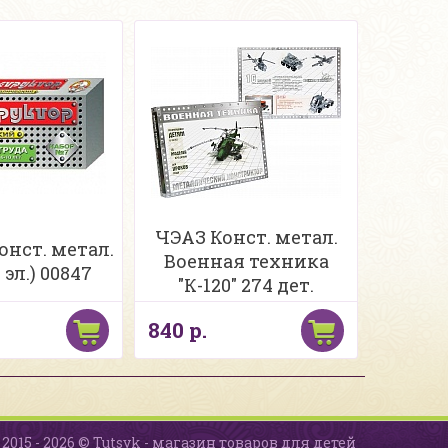
ЧЭАЗ Конст. метал.
онст. метал.
Военная техника
 эл.) 00847
"К-120" 274 дет.
840 р.
2015 - 2026 © Tutsyk - магазин товаров для детей