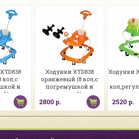
 XTD838
Ходунки XTD838
Ходунки X
 кол,с
оранжевый (8 кол,с
шкой и
погремушкой и
кол,регу
ой)
ручкой)
панел
2800 р.
2520 р.