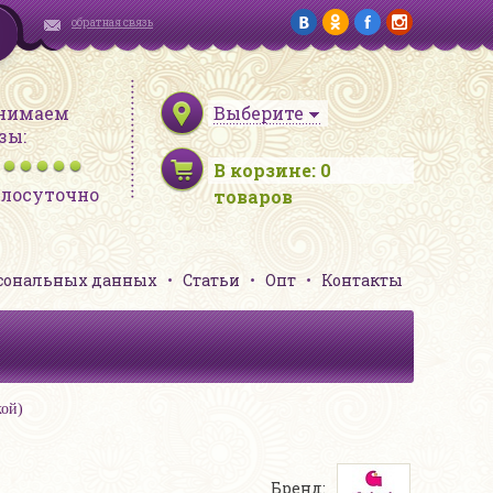
обратная связь
нимаем
Выберите
зы:
В корзине:
0
глосуточно
товаров
рсональных данных
Статьи
Опт
Контакты
кой)
Бренд: