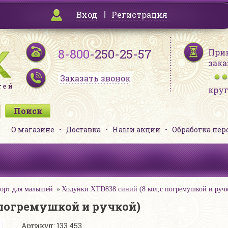
Вход
Регистрация
8-800
-250-25-57
При
зака
Заказать звонок
кру
О магазине
Доставка
Наши акции
Обработка пе
орт для малышей
Ходунки XTD838 синий (8 кол,с погремушкой и руч
 погремушкой и ручкой)
Артикул: 133 453