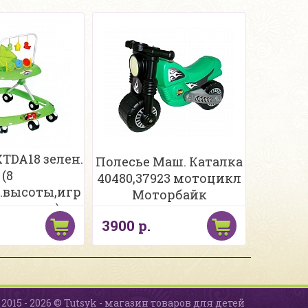
TDA18 зелен.
Полесье Маш. Каталка
(8
40480,37923 мотоцикл
л.высоты,игр
Моторбайк
ь погрем)
3900 р.
2015 - 2026 © Tutsyk - магазин товаров для детей