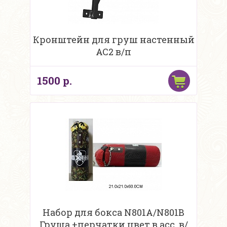
Кронштейн для груш настенный
AC2 в/п
1500 р.
Набор для бокса N801A/N801B
Груша +перчатки цвет в асс. в/