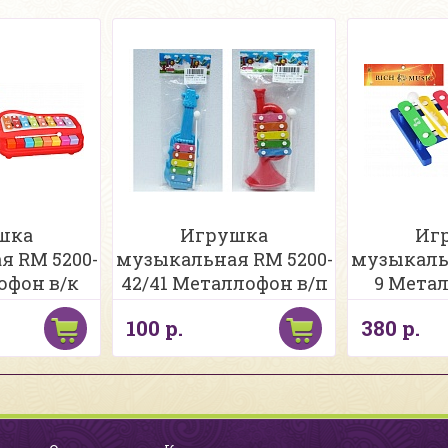
шка
Игрушка
Иг
 RM 5200-
музыкальная RM 5200-
музыкаль
офон в/к
42/41 Металлофон в/п
9 Мета
100 р.
380 р.