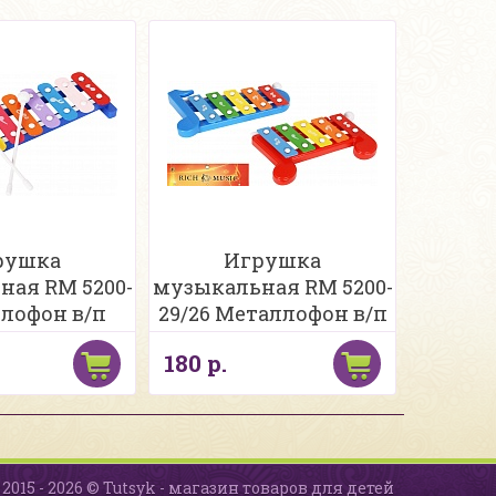
рушка
Игрушка
ная RM 5200-
музыкальная RM 5200-
ллофон в/п
29/26 Металлофон в/п
180 р.
2015 - 2026 © Tutsyk - магазин товаров для детей