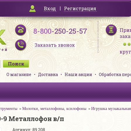
Вход
Регистрация
8-800
-250-25-57
При
зака
Заказать звонок
кру
О магазине
Доставка
Наши акции
Обработка пе
струменты
Молотки, металлофоны, ксилофоны
Игрушка музыкальная
-9 Металлофон в/п
Артикул: 89 208