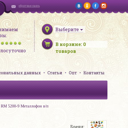
обратная связь
нимаем
Выберите
зы:
В корзине:
0
глосуточно
товаров
рсональных данных
Статьи
Опт
Контакты
 RM 5200-9 Металлофон в/п
Бренд: